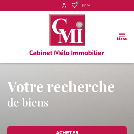
0
Fr
Menu
Votre recherche
de biens
ACHETER