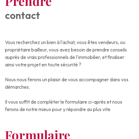
Prendre
ESTIMATION
VOIR
TOUS
contact
NOTRE
LES
AGENCE
BIENS
NOUS
Vous recherchez un bien à l'achat, vous êtes vendeurs, ou
CONTACTER
propriétaire bailleur, vous avez besoin de prendre conseils
auprès de vrais professionnels de l'immobilier, et finaliser
ainsi votre projet en toute sécurité ?
Nous nous ferons un plaisir de vous accompagner dans vos
démarches.
Il vous suffit de compléter le formulaire ci-après et nous
ferons de notre mieux pour y répondre au plus vite
Formulaire