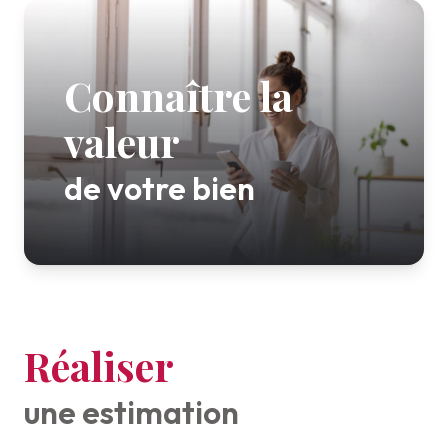
ESTIMATION
VOIR
TOUS
NOTRE
LES
AGENCE
Connaître la
BIENS
NOUS
valeur
CONTACTER
de votre bien
Réaliser
une estimation