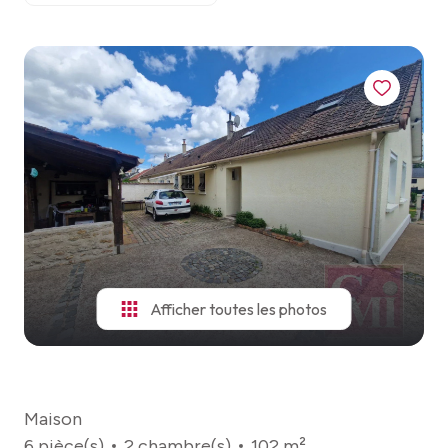
ESTIMATION
VOIR
TOUS
NOTRE
LES
AGENCE
BIENS
NOUS
CONTACTER
Afficher toutes les photos
Maison
6 pièce(s)
2 chambre(s)
102 m²