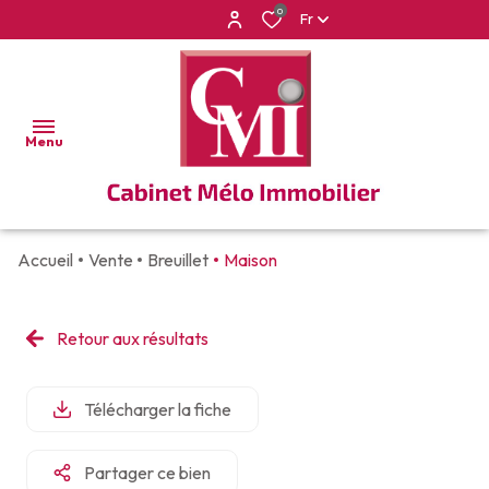
0
Fr
Menu
Accueil
Vente
Breuillet
Maison
ACCUEIL
VENTES
Retour aux résultats
APPARTEMENTS
LOCATIONS
VILLAS
Télécharger la fiche
BIEN
ET
VENDUS
MAISONS
Partager ce bien