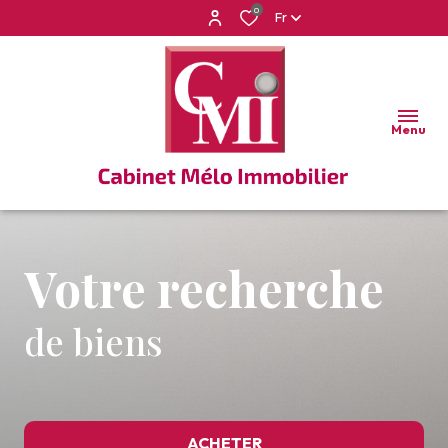
0
Fr
Menu
Votre recherche
de biens
ACHETER