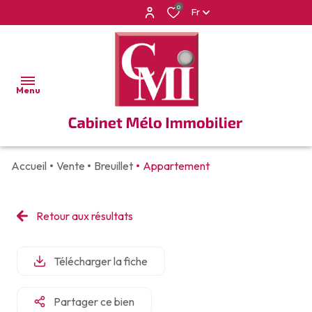
0
Fr
Menu
Accueil
Vente
Breuillet
Appartement
ACCUEIL
VENTES
Retour aux résultats
APPARTEMENTS
LOCATIONS
VILLAS
Télécharger la fiche
BIEN
ET
VENDUS
MAISONS
Partager ce bien