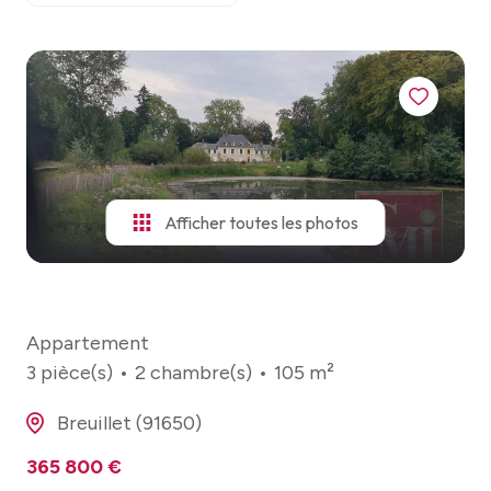
ESTIMATION
VOIR
TOUS
NOTRE
LES
AGENCE
BIENS
NOUS
CONTACTER
Afficher toutes les photos
Appartement
3 pièce(s)
2 chambre(s)
105 m²
Breuillet (91650)
365 800 €