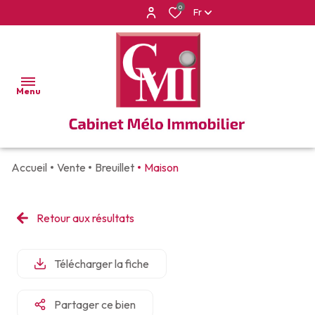
0
Fr
Menu
Accueil
Vente
Breuillet
Maison
ACCUEIL
VENTES
Retour aux résultats
APPARTEMENTS
LOCATIONS
VILLAS
Télécharger la fiche
BIEN
ET
VENDUS
MAISONS
Partager ce bien