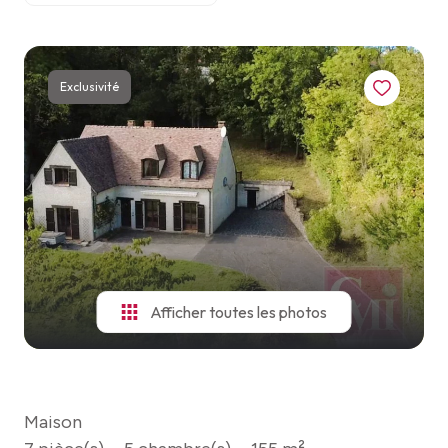
ESTIMATION
VOIR
TOUS
NOTRE
LES
AGENCE
BIENS
Exclusivité
NOUS
CONTACTER
Afficher toutes les photos
Maison