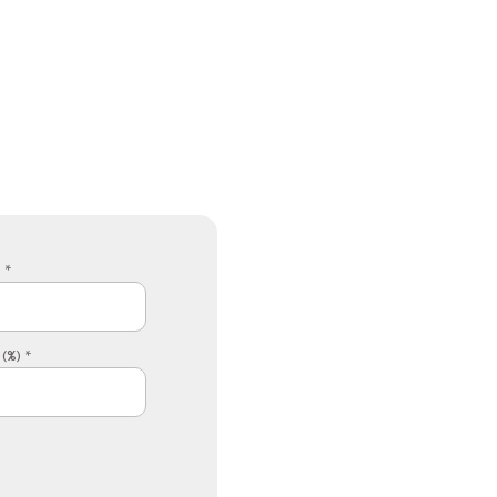
 *
(%) *