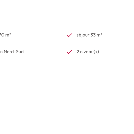
470 m²
séjour 33 m²
on Nord-Sud
2 niveau(x)