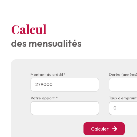
Calcul
des mensualités
Montant du crédit*
Durée (années)
Votre apport *
Taux d'emprunt 
Calculer