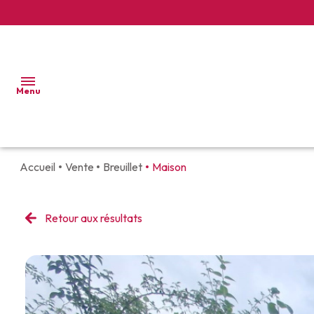
Menu
Accueil
Vente
Breuillet
Maison
ACCUEIL
VENTES
Retour aux résultats
APPARTEMENTS
LOCATIONS
VILLAS
BIEN
ET
VENDUS
MAISONS