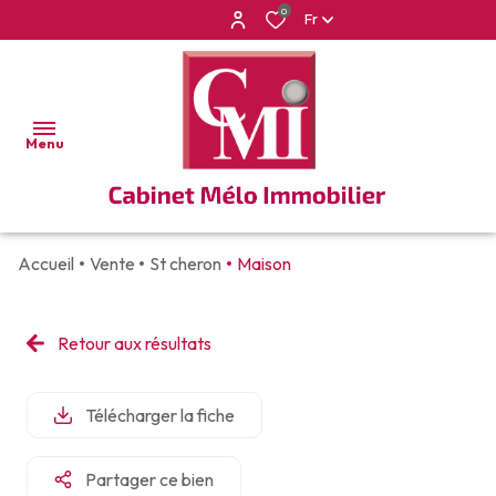
0
Fr
Menu
Accueil
Vente
St cheron
Maison
ACCUEIL
VENTES
Retour aux résultats
APPARTEMENTS
LOCATIONS
VILLAS
Télécharger la fiche
BIEN
ET
VENDUS
MAISONS
Partager ce bien