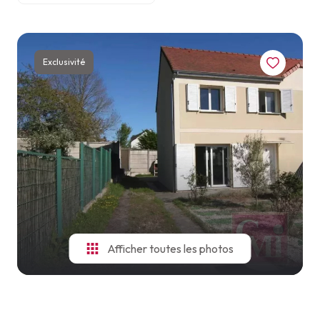
ESTIMATION
VOIR
TOUS
NOTRE
LES
AGENCE
BIENS
Exclusivité
NOUS
CONTACTER
Afficher toutes les photos